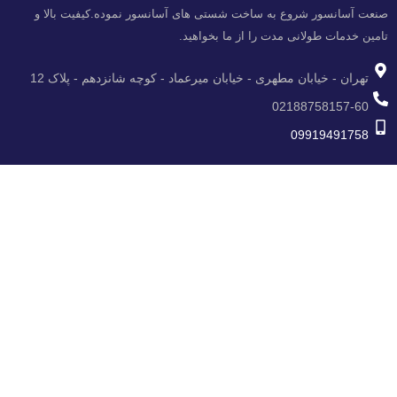
صنعت آسانسور شروع به ساخت شستی های آسانسور نموده.کیفیت بالا و
تامین خدمات طولانی مدت را از ما بخواهید.
تهران - خیابان مطهری - خیابان میرعماد - کوچه شانزدهم - پلاک 12
02188758157-60
09919491758
دسترسی سریع
خانه
محصولات
کاتالوگ محصولات
اخبار و مقالات
تماس با ما
درباره ما
شبکه های اجتماعی