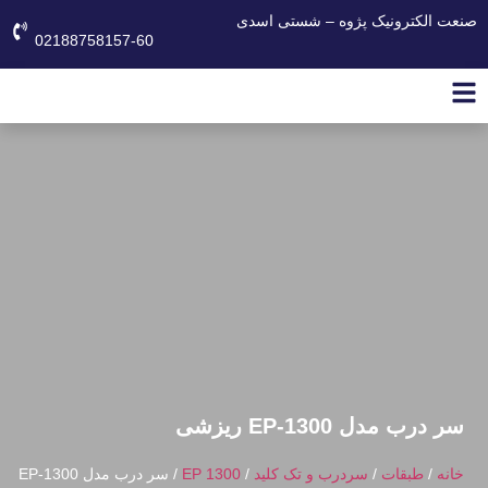
صنعت الکترونیک پژوه – شستی اسدی
02188758157-60
سر درب مدل EP-1300 ریزشی
خانه
/
طبقات
/
سردرب و تک کلید
/
EP 1300
/ سر درب مدل EP-1300