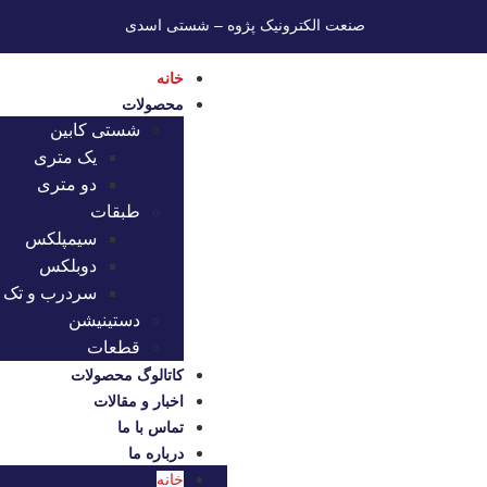
صنعت الکترونیک پژوه – شستی اسدی
خانه
محصولات
شستی کابین
یک متری
دو متری
طبقات
سیمپلکس
دوبلکس
سردرب و تک ک
دستینیشن
قطعات
کاتالوگ محصولات
اخبار و مقالات
تماس با ما
درباره ما
خانه