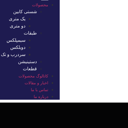
محصولات
شستی کابین
یک متری
دو متری
طبقات
سیمپلکس
دوبلکس
سردرب و تک ک
دستینیشن
قطعات
کاتالوگ محصولات
اخبار و مقالات
تماس با ما
درباره ما