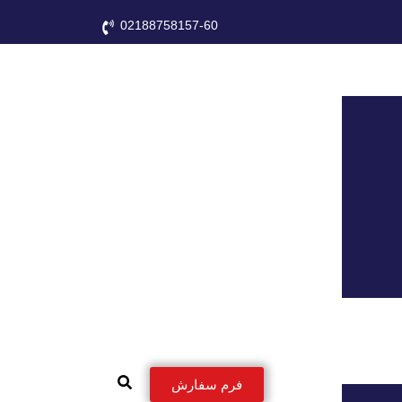
02188758157-60
فرم سفارش