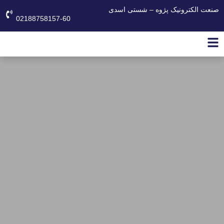
صنعت الکترونیک پژوه – شستی اسدی
02188758157-60