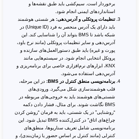
برخوردار است. سیم‌کشی باید طبق نقشه‌ها و
استانداردهای ایمنی انجام شود.
تنظیمات پروتکلی و آدرس‌دهی:
هر شستی هوشمند
باید دارای یک آدرس منحصر به فرد (Unique ID) در
شبکه باشد تا BMS بتواند آن را شناسایی کند. این
آدرس‌دهی و سایر تنظیمات پروتکلی (مانند نرخ باود،
پورت و غیره) باید طبق دستورالعمل‌های سازنده و
پروتکل انتخابی انجام شود. در سیستم‌هایی مانند
KNX، ابزارهای نرم‌افزاری خاصی برای برنامه‌ریزی و
آدرس‌دهی استفاده می‌شود.
برنامه‌نویسی منطق کنترل در BMS:
در این مرحله،
قلب هوشمندسازی شکل می‌گیرد. ورودی‌های
شستی‌های هوشمند باید به خروجی‌های مربوطه در
BMS نگاشت شوند. برای مثال، فشار دادن دکمه
“روشنایی” در یک شستی، باید به فرمان “روشن کردن
چراغ‌های اتاق” در کنترل‌کننده BMS تبدیل شود. این
برنامه‌نویسی شامل تعریف سناریوها، منطق‌های
کنترلی (مانند کنترل بر اساس حضور یا زمان‌بندی)، و