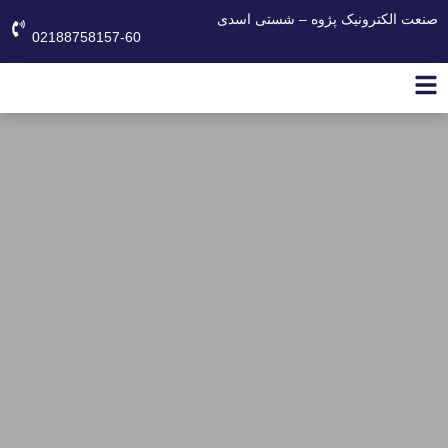
صنعت الکترونیک پژوه – شستی اسدی
02188758157-60